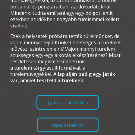
munkavégzéssel
, az otthontanulással, a boltok
polcainál
és pénztáraiban
, az időkorlátoknál.
Mindenki tudna említeni egy-egy dolgot, amit
ezekben az időkben nagyobb türelemmel kellett
viselnie.
Ezek
a
helyzetek próbára tették türelmünket, de
vajon mennyit fejlődtünk? Lehetséges a türelmet
művészi szintre emelni
?
Vajon mennyi
türelem
szükséges egy-egy alkotás elkészítéséhez
?
M
ost
részletesen megismerkedhetünk
a
türelem
tárgyiasult formá
ival
,
a
türelemüvegekkel.
A lap alján pedig egy játék
vár, amivel teszteld a türelmed!
Ugrás az ismeretekhez
Ugrás a játékhoz