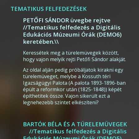
TEMATIKUS FELFEDEZÉSEK
PETŐFI SÁNDOR üvegbe rejtve
//Tematikus felfedezés a Digitális
Edukációs Múzeumi Órák (DEMO6)
keretében.\\
Keressétek meg a türelemüvegek között,
hogy vajon melyik rejti Petőfi Sándor alakját.
Az oldal alján pedig próbáljatok kirakni egy
türelemüveget, melybe a Kossuth téri
Igazságügyi Palota (A palota 1893-1896-ban
épült a reformkor után (1825-1848)) képét
építhetitek össze. Vajon sikerült ezt a
legnehezebb szintet elkészíteni?
BARTÓK BÉLA ÉS A TÜRELEMÜVEGEK
//Tematikus felfedezés a Digitális
Edukációs Múzeumi Órák (DEMO5)